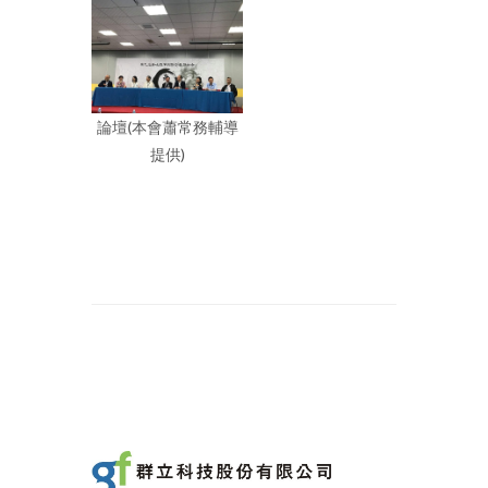
論壇(本會蕭常務輔導
提供)