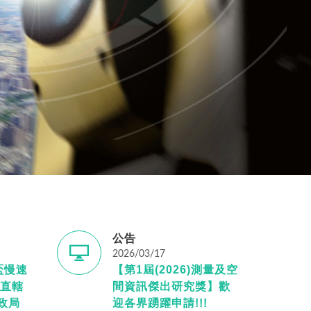
公告
2026/03/17
盃慢速
【第1屆(2026)測量及空
直轄
間資訊傑出研究獎】歡
政局
迎各界踴躍申請!!!