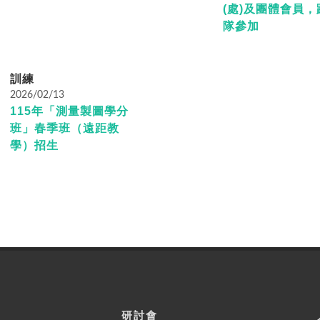
(處)及團體會員
隊參加
訓練
2026/02/13
115年「測量製圖學分
班」春季班（遠距教
學）招生
研討會