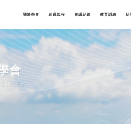
關於學會
組織規程
會議紀錄
教育訓練
研
學會
 SURVEY